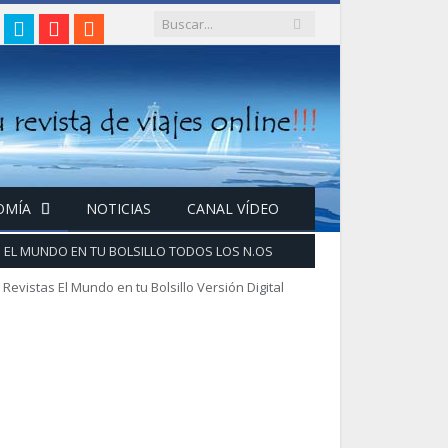
gram
acebook
Twitter
Google+
RSS
OMÍA
NOTICIAS
CANAL VÍDEO
EL MUNDO EN TU BOLSILLO TODOS LOS N.OS
Revistas El Mundo en tu Bolsillo Versión Digital