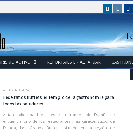
linkedin
insta
F
URISMO ACTIVO
REPORTAJES EN ALTA MAR
GASTRON
4 FEBRERO, 2024
Les Grands Buffets, el templo de la gastronomía para
todos los paladares
A tan solo una hora desde la frontera de España se
encuentra uno de los restaurantes más característicos de
Francia, Les Grands Buffets, situado en la región de