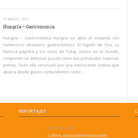
11 MARZO, 2011
Hungría – Gastronomía
Hungría – Gastronómica Hungría se abre al visitante con
numerosos atractivos gastronómicos. El hígado de Oca, su
famosa páprika y los vinos de Tokaj, únicos en el mundo,
componen un delicioso puzzle como sus principales materias
primas. Todo ello coronado por una interesante codina que
abarca desde guisos contundentes como…
REPORTAJES
C
28 ENERO, 2026
Lisboa, una ciudad con encanto