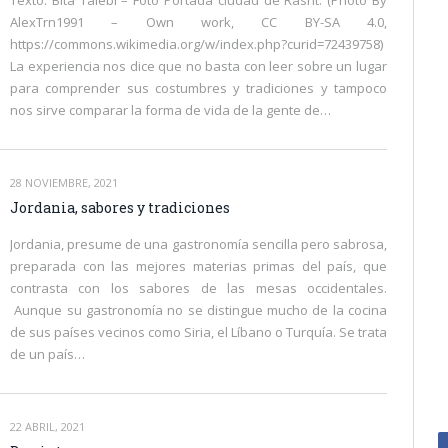
Texto. Bita Talebi – Foto Portada ciudad de Rasht. (Photo By
AlexTrn1991 – Own work, CC BY-SA 4.0,
https://commons.wikimedia.org/w/index.php?curid=72439758)
La experiencia nos dice que no basta con leer sobre un lugar
para comprender sus costumbres y tradiciones y tampoco
nos sirve comparar la forma de vida de la gente de…
28 NOVIEMBRE, 2021
Jordania, sabores y tradiciones
Jordania, presume de una gastronomía sencilla pero sabrosa,
preparada con las mejores materias primas del país, que
contrasta con los sabores de las mesas occidentales.
Aunque su gastronomía no se distingue mucho de la cocina
de sus países vecinos como Siria, el Líbano o Turquía. Se trata
de un país…
22 ABRIL, 2021