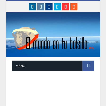
linkedin
instagram
Facebook
Twitter
Google+
RSS
MENU