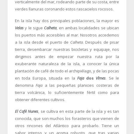
verticalmente del mar, rodeando parte de su costa, entre
verdes llanuras coronando estos rascacielos rocosos.
En la isla hay dos principales poblaciones, la mayor es
Velas
y le sigue
Calheta
, en ambas localidades se ubican
los puertos más accesibles al mar. Nosotros accedemos
a la isla desde el puerto de
Calheta
. Después de pisar
tierra, desembarcar nuestras bicicletas y equipaje, nos
dirigimos antes de empezar nuestra ruta por la
exuberante naturaleza de la isla, a conocer la única
plantación de café de todo el archipiélago, y de las pocas
en toda Europa, situada en la
Faja
dos
Vîmes
. Se le
denomina
Faja
a las pequeñas planicies costeras de
tierra volcánica, lo suficientemente fértil como para
obtener diferentes cultivos.
El Café Nunes
, se cultiva en esta parte de la isla y es tan
conocida, que son muchos los forasteros que vienen de
otros rincones del Atlántico para probarlo. Tiene un
sabor intenso y un aroma robusto, que tras varias