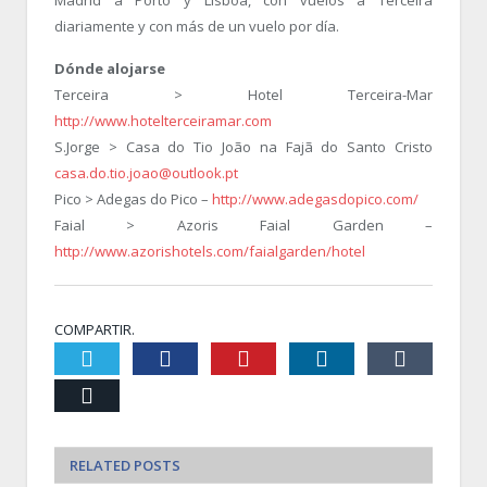
diariamente y con más de un vuelo por día.
Dónde alojarse
Terceira > Hotel Terceira-Mar
http://www.hotelterceiramar.com
S.Jorge > Casa do Tio João na Fajã do Santo Cristo
casa.do.tio.joao@outlook.pt
Pico > Adegas do Pico –
http://www.adegasdopico.com/
Faial > Azoris Faial Garden –
http://www.azorishotels.com/faialgarden/hotel
COMPARTIR.
Twiter
Facebook
Pinterest
LinkedIn
Tumblr
Email
RELATED
POSTS