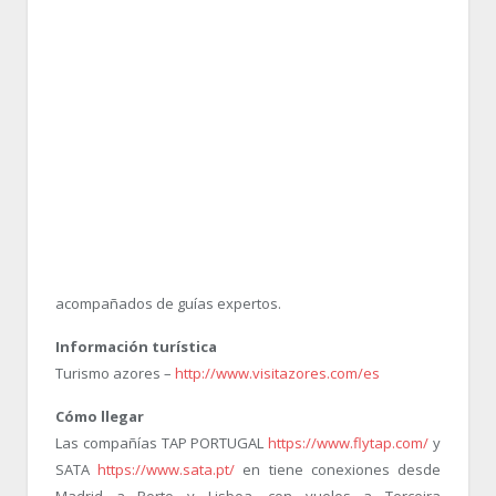
acompañados de guías expertos.
Información turística
Turismo azores –
http://www.visitazores.com/es
Cómo llegar
Las compañías TAP PORTUGAL
https://www.flytap.com/
y
SATA
https://www.sata.pt/
en tiene conexiones desde
Madrid a Porto y Lisboa, con vuelos a Terceira