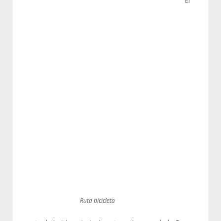
El
Ruta bicicleta