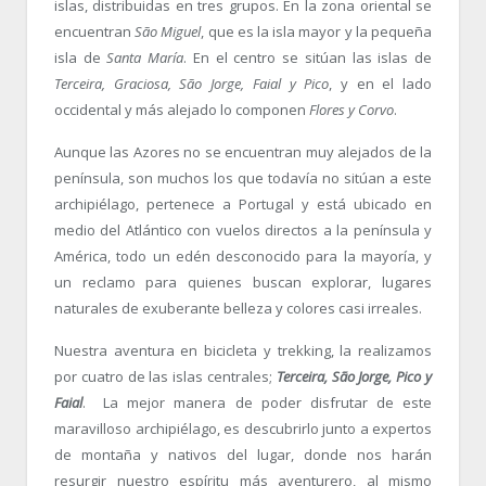
islas, distribuidas en tres grupos. En la zona oriental se
encuentran
São Miguel
, que es la isla mayor y la pequeña
isla de
Santa María
. En el centro se sitúan las islas de
Terceira, Graciosa,
São Jorge
, Faial y Pico
, y en el lado
occidental y más alejado lo componen
Flores y Corvo
.
Aunque las Azores no se encuentran muy alejados de la
península, son muchos los que todavía no sitúan a este
archipiélago, pertenece a Portugal y está ubicado en
medio del Atlántico con vuelos directos a la península y
América, todo un edén desconocido para la mayoría, y
un reclamo para quienes buscan explorar, lugares
naturales de exuberante belleza y colores casi irreales.
Nuestra aventura en bicicleta y trekking, la realizamos
por cuatro de las islas centrales;
Terceira,
São Jorge, Pico y
Faial
. La mejor manera de poder disfrutar de este
maravilloso archipiélago, es descubrirlo junto a expertos
de montaña y nativos del lugar, donde nos harán
resurgir nuestro espíritu más aventurero, al mismo