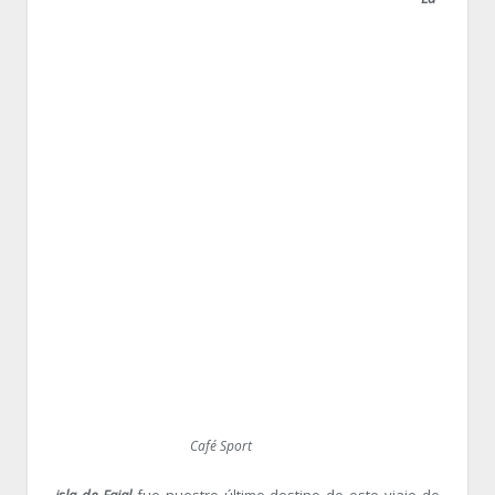
Café Sport
isla de Faial
fue nuestro último destino de este viaje de