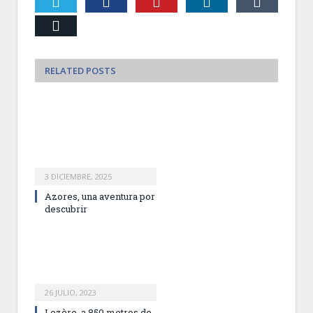
Twiter
Facebook
Pinterest
LinkedIn
Tumblr
Email
RELATED
POSTS
3 DICIEMBRE, 2025
Azores, una aventura por
descubrir
26 JULIO, 2023
Lozère, a 850 metros de