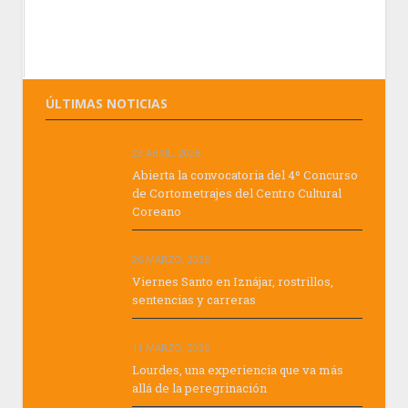
ÚLTIMAS NOTICIAS
23 ABRIL, 2026
Abierta la convocatoria del 4º Concurso
de Cortometrajes del Centro Cultural
Coreano
26 MARZO, 2026
Viernes Santo en Iznájar, rostrillos,
sentencias y carreras
11 MARZO, 2026
Lourdes, una experiencia que va más
allá de la peregrinación