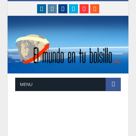
linkedin
instagram
Facebook
Twitter
Google+
RSS
MENU