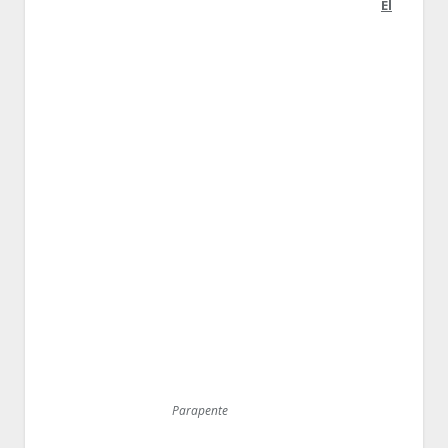
El
Parapente