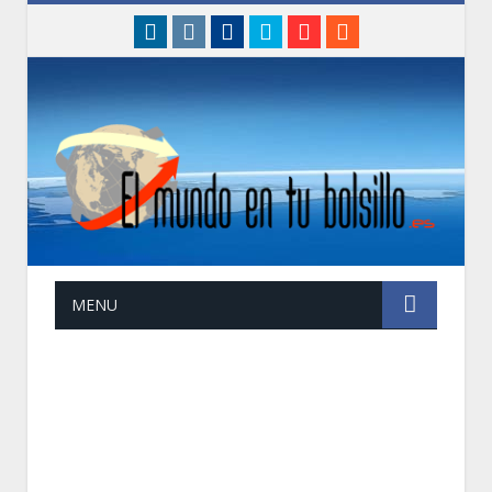
linkedin
instagram
Facebook
Twitter
Google+
RSS
MENU