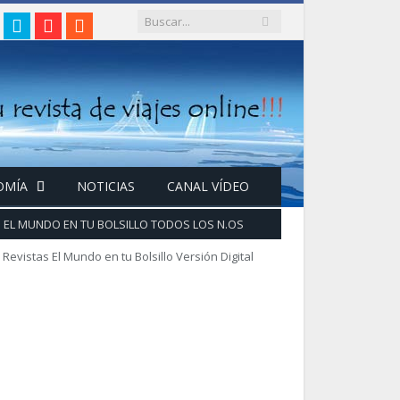
gram
acebook
Twitter
Google+
RSS
OMÍA
NOTICIAS
CANAL VÍDEO
EL MUNDO EN TU BOLSILLO TODOS LOS N.OS
Revistas El Mundo en tu Bolsillo Versión Digital