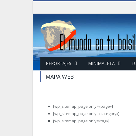
REPORTAJES
MINIMALETA
T
MAPA WEB
[wp_sitemap_page only=»page»]
[wp_sitemap_page only=»category»]
[wp_sitemap_page only=»tag»]