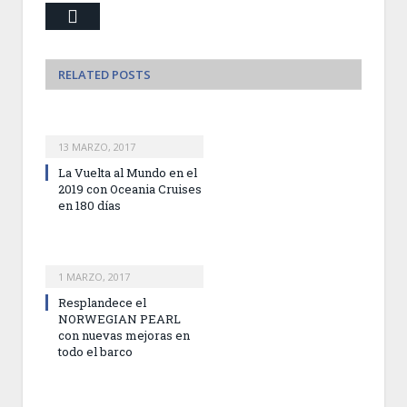
Email
RELATED
POSTS
13 MARZO, 2017
La Vuelta al Mundo en el
2019 con Oceania Cruises
en 180 días
1 MARZO, 2017
Resplandece el
NORWEGIAN PEARL
con nuevas mejoras en
todo el barco