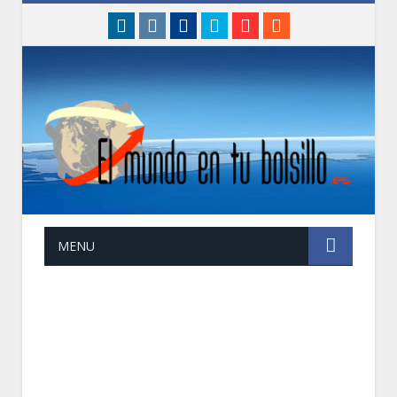
linkedin
instagram
Facebook
Twitter
Google+
RSS
MENU