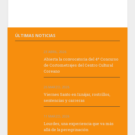
ÚLTIMAS NOTICIAS
23 ABRIL, 2026
Abierta la convocatoria del 4º Concurso
de Cortometrajes del Centro Cultural
Coreano
26 MARZO, 2026
Viernes Santo en Iznájar, rostrillos,
sentencias y carreras
11 MARZO, 2026
Lourdes, una experiencia que va más
allá de la peregrinación