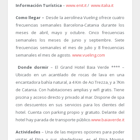
Información Turística
–
www.enit.it
/
www.italia.it
Como llegar –
Desde la aerolínea Vueling ofrece cuatro
frecuencias semanales Barcelona-Catania durante los
meses de abril, mayo y octubre. Cinco frecuencias
semanales los meses de junio y septiembre. Siete
frecuencias semanales el mes de julio y 8 frecuencias
semanales el mes de agosto.
www.vueling.com
Donde dormir
– El Grand Hotel Baia Verde **** –
Ubicado en un acantilado de rocas de lava en una
encantadora bahía natural, a 4 Km de Aci Trezza, y a 7Km
de Catania. Con habitaciones amplias y wifi gratis. Tiene
piscina y acceso directo y privado al mar. Dispone de spa
con descuentos en sus servicios para los clientes del
hotel. Cuenta con parking propio y gratuito. Delante del
hotel hay parada de transporte público.
www.baiaverde.it
Actividades
– Una de las mejores opciones para poder
visitar el Etna y sus alrededores, es el Etna Moving,