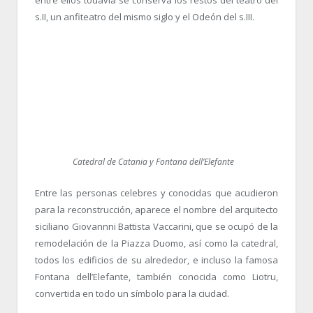
entre ellos todavía se conserva los restos del teatro del
s.II, un anfiteatro del mismo siglo y el Odeón del s.III.
Catedral de Catania y Fontana dell’Elefante
Entre las personas celebres y conocidas que acudieron
para la reconstrucción, aparece el nombre del arquitecto
siciliano Giovannni Battista Vaccarini, que se ocupó de la
remodelación de la Piazza Duomo, así como la catedral,
todos los edificios de su alrededor, e incluso la famosa
Fontana dell’Elefante, también conocida como Liotru,
convertida en todo un símbolo para la ciudad.