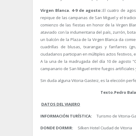
Virgen Blanca. 4-9 de agosto:
.El cuatro de agos
repique de las campanas de San Miguel y el tradici
comienzo de las fiestas en honor de la Virgen Bla
ataviado con la indumentaria del país, zurrón, bo
un balcón de la Plaza de la Virgen Blanca da comien
cuadrillas de blusas, txarangas y fanfarres (gr
ciudadanos participan en múltiples actos festivos, 
A la una de la madrugada del día 10 de agosto “C
campanario de San Miguel entre fuegos artificiales y 
Sin duda alguna Vitoria-Gasteiz, es la elección perf
Texto.Pedro Bala
DATOS DEL VIAJERO
INFORMACIÓN TURÍSTICA:
Turismo de Vitori
DONDE DORMIR:
Silken Hotel Ciudad de Vitori