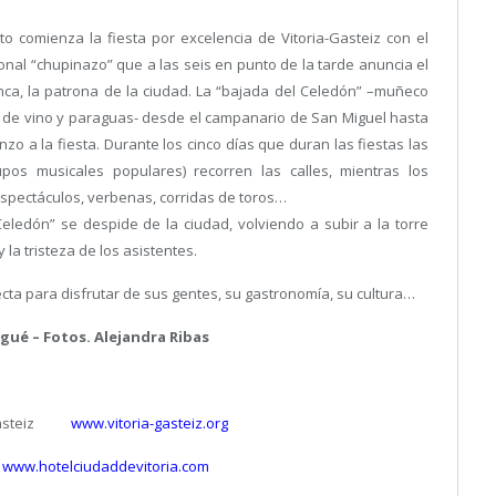
to comienza la fiesta por excelencia de Vitoria-Gasteiz con el
onal “chupinazo” que a las seis en punto de la tarde anuncia el
nca, la patrona de la ciudad. La “bajada del Celedón” –muñeco
ta de vino y paraguas- desde el campanario de San Miguel hasta
zo a la fiesta. Durante los cinco días que duran las fiestas las
upos musicales populares) recorren las calles, mientras los
espectáculos, verbenas, corridas de toros…
eledón” se despide de la ciudad, volviendo a subir a la torre
la tristeza de los asistentes.
ecta para disfrutar de sus gentes, su gastronomía, su cultura…
gué – Fotos. Alejandra Ribas
a-Gasteiz
www.vitoria-gasteiz.org
a
www.hotelciudaddevitoria.com