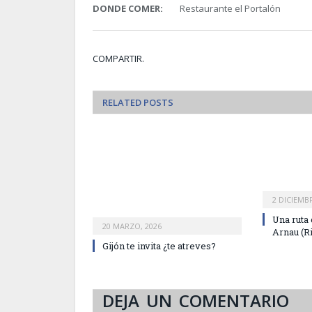
DONDE COMER:
Restaurante el Portaló
COMPARTIR.
RELATED
POSTS
2 DICIEMBR
Una ruta
20 MARZO, 2026
Arnau (Ri
Gijón te invita ¿te atreves?
DEJA UN COMENTARIO