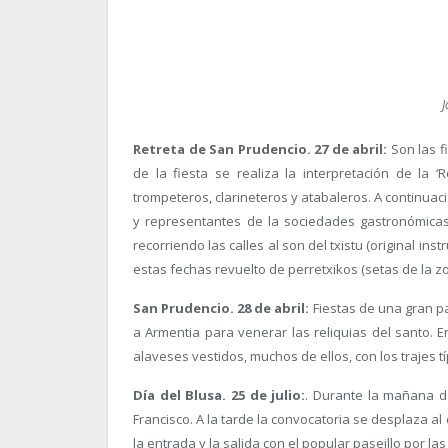
J
Retreta de San Prudencio. 27 de abril:
Son las f
de la fiesta se realiza la interpretación de la 
trompeteros, clarineteros y atabaleros. A continuaci
y representantes de la sociedades gastronómicas
recorriendo las calles al son del txistu (original in
estas fechas revuelto de perretxikos (setas de la zo
San Prudencio. 28 de abril:
Fiestas de una gran p
a Armentia para venerar las reliquias del santo. 
alaveses vestidos, muchos de ellos, con los trajes tí
Día del Blusa. 25 de julio:
. Durante la mañana de
Francisco. A la tarde la convocatoria se desplaza a
la entrada y la salida con el popular paseillo por las