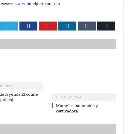
n
www.restauranteelportalon.com
Twiter
Facebook
Pinterest
LinkedIn
Tumblr
Email
E, 2024
 de leyenda El comte
10 MARZO, 2024
polles)
Marsella, indomable y
cautivadora