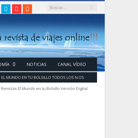
gram
acebook
Twitter
Google+
RSS
OMÍA
NOTICIAS
CANAL VÍDEO
EL MUNDO EN TU BOLSILLO TODOS LOS N.OS
Revistas El Mundo en tu Bolsillo Versión Digital