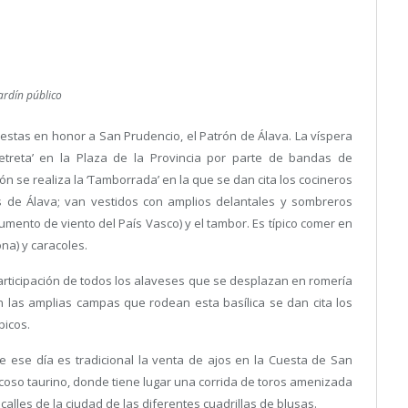
ardín público
iestas en honor a San Prudencio, el Patrón de Álava. La víspera
‘Retreta’ en la Plaza de la Provincia por parte de bandas de
ón se realiza la ‘Tamborrada’ en la que se dan cita los cocineros
 de Álava; van vestidos con amplios delantales y sombreros
strumento de viento del País Vasco) y el tambor. Es típico comer en
na) y caracoles.
articipación de todos los alaveses que se desplazan en romería
En las amplias campas que rodean esta basílica se dan cita los
picos.
 ese día es tradicional la venta de ajos en la Cuesta de San
l coso taurino, donde tiene lugar una corrida de toros amenizada
 calles de la ciudad de las diferentes cuadrillas de blusas.