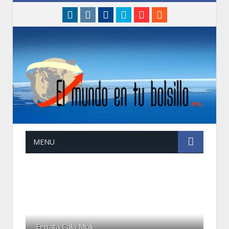
linkedin
instagram
Facebook
Twitter
Google+
RSS
MENU
Ferrata Cala Molí