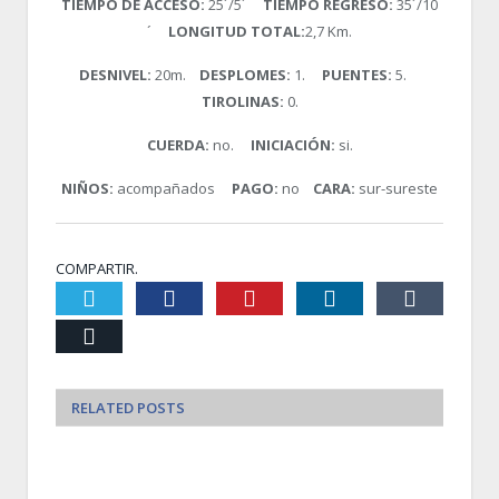
TIEMPO DE ACCESO:
25´/5´
TIEMPO REGRESO:
35´/10
´
LONGITUD TOTAL:
2,7 Km.
DESNIVEL:
20m.
DESPLOMES:
1.
PUENTES:
5.
TIROLINAS:
0.
CUERDA:
no.
INICIACIÓN:
si.
NIÑOS:
acompañados
PAGO:
no
CARA:
sur-sureste
COMPARTIR.
Twiter
Facebook
Pinterest
LinkedIn
Tumblr
Email
RELATED
POSTS