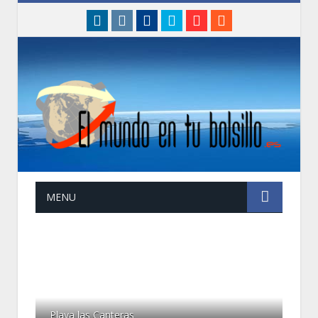
linkedin
instagram
Facebook
Twitter
Google+
RSS
MENU
Playa las Canteras