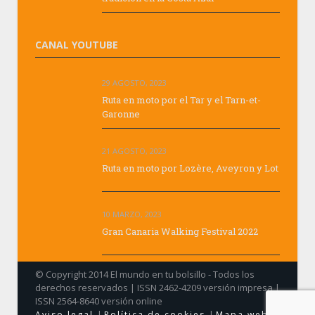
CANAL YOUTUBE
29 AGOSTO, 2023
Ruta en moto por el Tar y el Tarn-et-
Garonne
21 AGOSTO, 2023
Ruta en moto por Lozère, Aveyron y Lot
10 MARZO, 2023
Gran Canaria Walking Festival 2022
© Copyright 2014 El mundo en tu bolsillo - Todos los
derechos reservados | ISSN 2462-4209 versión impresa |
ISSN 2564-8640 versión online
|
|
Aviso legal
Política de cookies
Mapa web