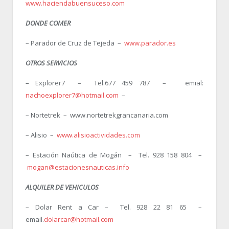
www.haciendabuensuceso.com
DONDE COMER
– Parador de Cruz de Tejeda –
www.parador.es
OTROS SERVICIOS
–
Explorer7 – Tel.677 459 787 – emial:
nachoexplorer7@hotmail.com
–
– Nortetrek – www.nortetrekgrancanaria.com
– Alisio –
www.alisioactividades.com
– Estación Naútica de Mogán – Tel. 928 158 804 –
mogan@estacionesnauticas.info
ALQUILER DE VEHICULOS
– Dolar Rent a Car – Tel. 928 22 81 65 –
email.
dolarcar@hotmail.com