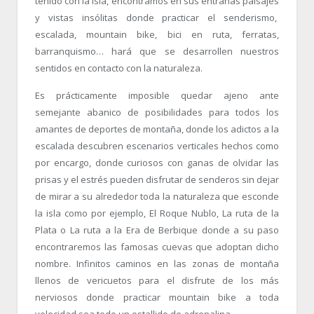
tenido con la isla, encontramos en sus entrañas paisajes
y vistas insólitas donde practicar el senderismo,
escalada, mountain bike, bici en ruta, ferratas,
barranquismo… hará que se desarrollen nuestros
sentidos en contacto con la naturaleza.
Es prácticamente imposible quedar ajeno ante
semejante abanico de posibilidades para todos los
amantes de deportes de montaña, donde los adictos a la
escalada descubren escenarios verticales hechos como
por encargo, donde curiosos con ganas de olvidar las
prisas y el estrés pueden disfrutar de senderos sin dejar
de mirar a su alrededor toda la naturaleza que esconde
la isla como por ejemplo, El Roque Nublo, La ruta de la
Plata o La ruta a la Era de Berbique donde a su paso
encontraremos las famosas cuevas que adoptan dicho
nombre. Infinitos caminos en las zonas de montaña
llenos de vericuetos para el disfrute de los más
nerviosos donde practicar mountain bike a toda
velocidad sea todo un estallido de adrenalina.