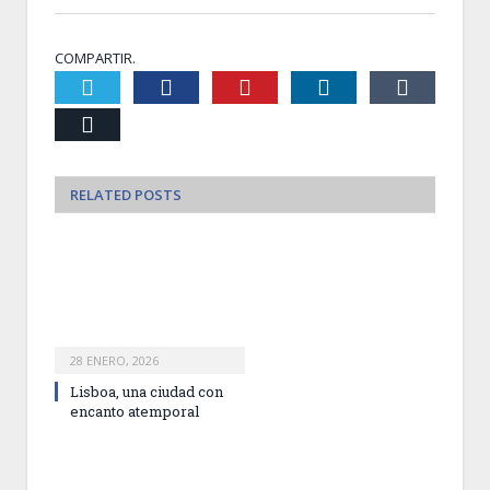
COMPARTIR.
Twiter
Facebook
Pinterest
LinkedIn
Tumblr
Email
RELATED
POSTS
28 ENERO, 2026
Lisboa, una ciudad con
encanto atemporal