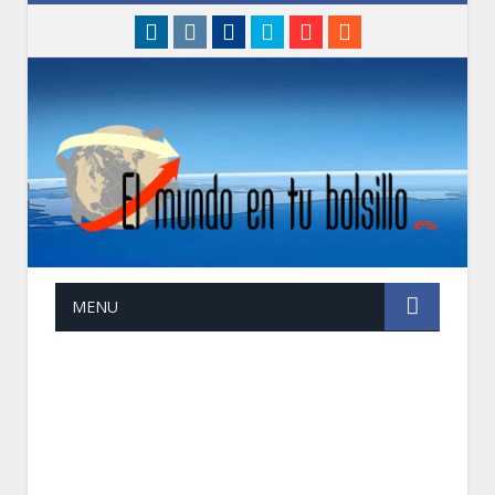
linkedin
instagram
Facebook
Twitter
Google+
RSS
MENU