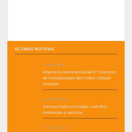
ÚLTIMAS NOTICIAS
23 ABRIL, 2026
Abierta la convocatoria del 4º Concurso
de Cortometrajes del Centro Cultural
Coreano
26 MARZO, 2026
Viernes Santo en Iznájar, rostrillos,
sentencias y carreras
11 MARZO, 2026