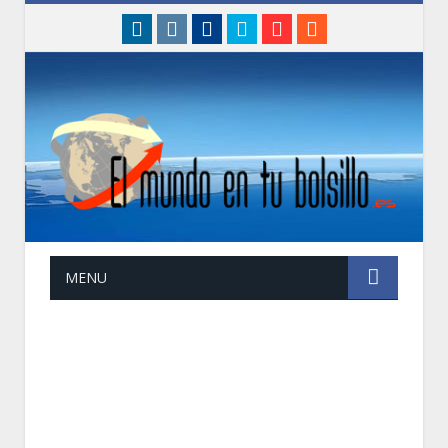
linkedin
instagram
Facebook
Twitter
Google+
RSS
MENU