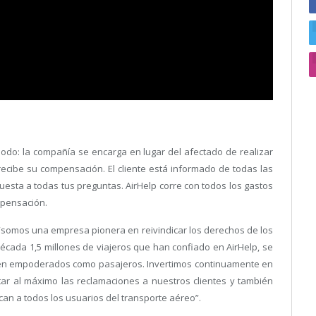
modo: la compañía se encarga en lugar del afectado de realizar
recibe su compensación. El cliente está informado de todas las
uesta a todas tus preguntas. AirHelp corre con todos los gastos
mpensación.
“somos una empresa pionera en reivindicar los derechos de los
década 1,5 millones de viajeros que han confiado en AirHelp, se
n empoderados como pasajeros. Invertimos continuamente en
itar al máximo las reclamaciones a nuestros clientes y también
an a todos los usuarios del transporte aéreo”.