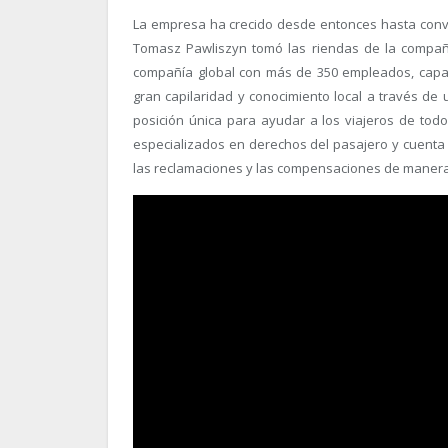
La empresa ha crecido desde entonces hasta conve
Tomasz Pawliszyn tomó las riendas de la compañía
compañía global con más de 350 empleados, capac
gran capilaridad y conocimiento local a través de
posición única para ayudar a los viajeros de tod
especializados en derechos del pasajero y cuenta co
las reclamaciones y las compensaciones de manera r