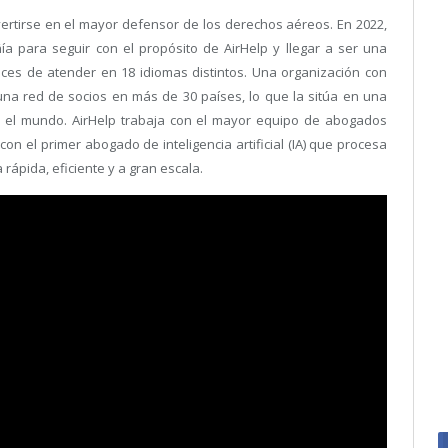
rtirse en el mayor defensor de los derechos aéreos. En 2022,
 para seguir con el propósito de AirHelp y llegar a ser una
es de atender en 18 idiomas distintos. Una organización con
 una red de socios en más de 30 países, lo que la sitúa en una
o el mundo. AirHelp trabaja con el mayor equipo de abogados
n el primer abogado de inteligencia artificial (IA) que procesa
ápida, eficiente y a gran escala.