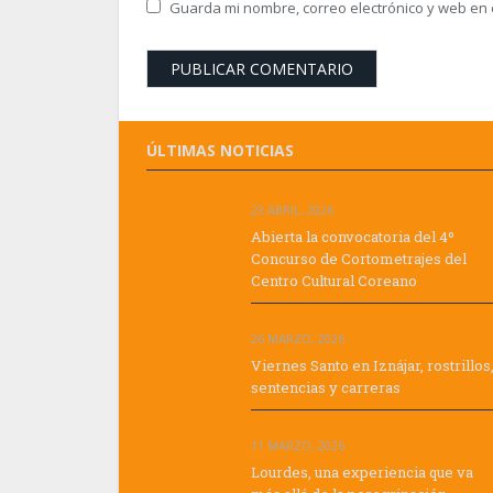
Guarda mi nombre, correo electrónico y web en
ÚLTIMAS NOTICIAS
23 ABRIL, 2026
Abierta la convocatoria del 4º
Concurso de Cortometrajes del
Centro Cultural Coreano
26 MARZO, 2026
Viernes Santo en Iznájar, rostrillos
sentencias y carreras
11 MARZO, 2026
Lourdes, una experiencia que va