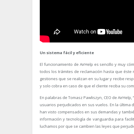
Un sistema fácil y eficiente
El funcionamiento de AirHelp es sencillo y muy có
todos los trámites de reclamación hasta que éste 
gestiones que se realizan en su lugar y recibe resp
y solo cobra en caso de que el cliente reciba su co
En palabras de Tomasz Pawliszyn, CEO de AirHelp, 
usuarios perjudicados en sus vuelos. En la última 
han visto compensados en sus demandas y tambié
información y tecnología de vanguardia para facil
luchamos por que se cambien las leyes que perjudic