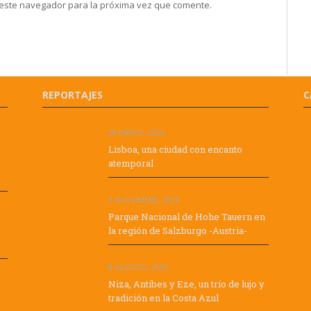
 este navegador para la próxima vez que comente.
REPORTAJES
C
28 ENERO, 2026
Lisboa, una ciudad con encanto
atemporal
3 NOVIEMBRE, 2024
Parque Nacional de Hohe Tauern en
,
la región de Salzburgo -Austria-
8 AGOSTO, 2023
Niza, Antibes y Eze, un trío de lujo y
tradición en la Costa Azul