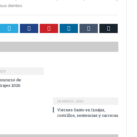
us clientes.
Twiter
Facebook
Pinterest
LinkedIn
Tumblr
Email
2026
oncurso de
rajes 2026
26 MARZO, 2026
Viernes Santo en Iznájar,
rostrillos, sentencias y carreras