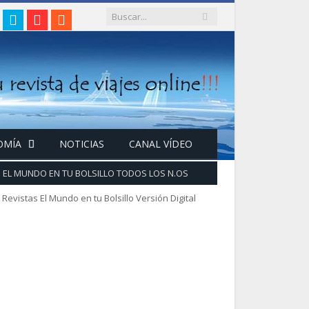
gram
acebook
Twitter
Google+
RSS
OMÍA
NOTICIAS
CANAL VÍDEO
EL MUNDO EN TU BOLSILLO TODOS LOS N.OS
Revistas El Mundo en tu Bolsillo Versión Digital