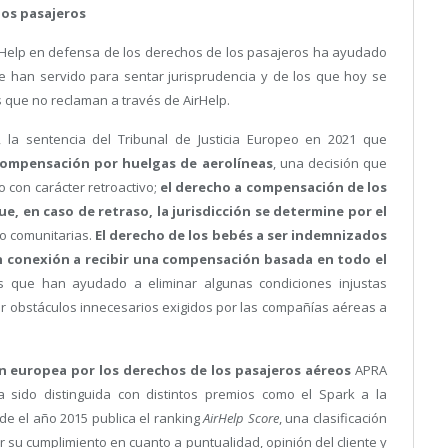
los pasajeros
AirHelp en defensa de los derechos de los pasajeros ha ayudado
e han servido para sentar jurisprudencia y de los que hoy se
s que no reclaman a través de AirHelp.
, la sentencia del Tribunal de Justicia Europeo en 2021 que
compensación por huelgas de aerolíneas
, una decisión que
o con carácter retroactivo;
el derecho a compensación de los
e, en caso de retraso, la jurisdicción se determine por el
no comunitarias.
El derecho de los bebés a ser indemnizados
on conexión a recibir una compensación basada en todo el
s que han ayudado a eliminar algunas condiciones injustas
r obstáculos innecesarios exigidos por las compañías aéreas a
n europea por los derechos de los pasajeros aéreos
APRA
a sido distinguida con distintos premios como el Spark a la
de el año 2015 publica el ranking
AirHelp Score
, una clasificación
 su cumplimiento en cuanto a puntualidad, opinión del cliente y