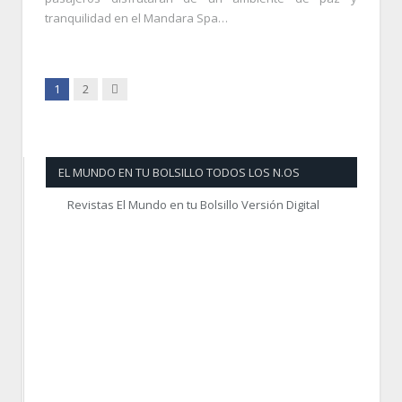
tranquilidad en el Mandara Spa…
Siguiente
1
2
EL MUNDO EN TU BOLSILLO TODOS LOS N.OS
Revistas El Mundo en tu Bolsillo Versión Digital