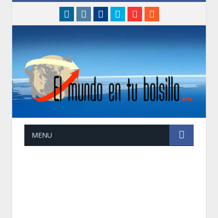
linkedin
instagram
Facebook
Twitter
Google+
RSS
MENU