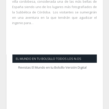
villa cordobesa, considerada una de las más bellas de
España siendo uno de los lugares más fotografiados de
la Subbética de Córdoba. Los visitantes se sumergirán
en una aventura en la que tendrán que agudizar el
ingenio para…
EL MUNDO EN TU BOLSILLO TODOS LOS N.OS
Revistas El Mundo en tu Bolsillo Versión Digital