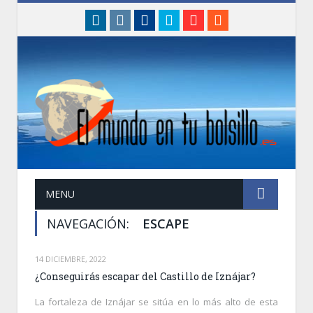
linkedin
instagram
Facebook
Twitter
Google+
RSS
MENU
NAVEGACIÓN:
ESCAPE
14 DICIEMBRE, 2022
¿Conseguirás escapar del Castillo de Iznájar?
La fortaleza de Iznájar se sitúa en lo más alto de esta