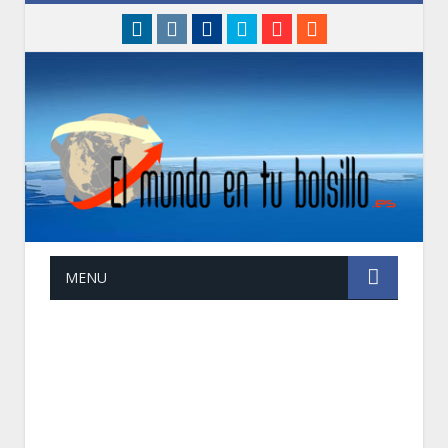
linkedin
instagram
Facebook
Twitter
Google+
RSS
MENU