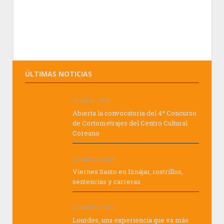
ÚLTIMAS NOTICIAS
23 ABRIL, 2026
Abierta la convocatoria del 4º Concurso
de Cortometrajes del Centro Cultural
Coreano
26 MARZO, 2026
Viernes Santo en Iznájar, rostrillos,
sentencias y carreras
11 MARZO, 2026
Lourdes, una experiencia que va más